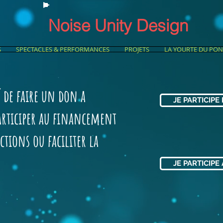
Noise Unity Design
S
SPECTACLES & PERFORMANCES
PROJETS
LA YOURTE DU PON
é de faire un don a
JE PARTICIPE
participer au financement
ctions ou faciliter la
JE PARTICIPE